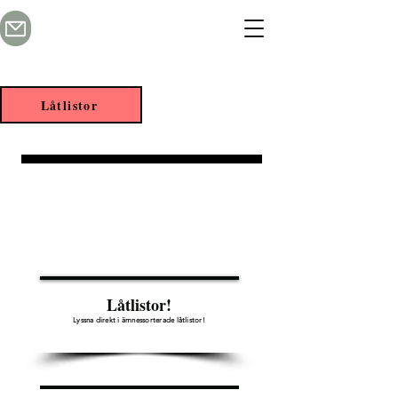
Låtlistor
Sommardans!
Skapande skola
Vi kommer till din skola och
genomför
ett oförglömligt projekt!
Låtlistor!
Lyssna direkt i ämnessorterade låtlistor!