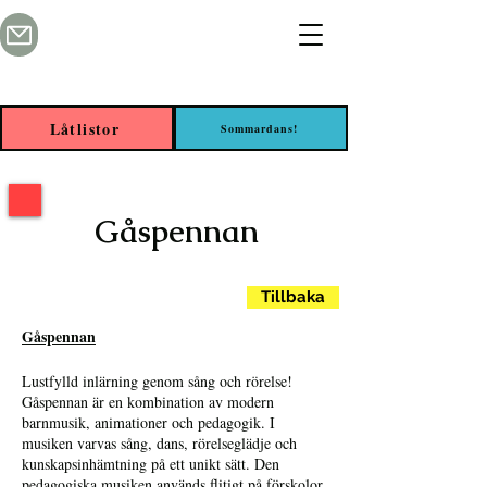
Låtlistor
Sommardans!
Gåspennan
Tillbaka
Gåspennan
Lustfylld inlärning genom sång och rörelse!
Gåspennan är en kombination av modern
barnmusik, animationer och pedagogik. I
musiken varvas sång, dans, rörelseglädje och
kunskapsinhämtning på ett unikt sätt. Den
pedagogiska musiken används flitigt på förskolor,