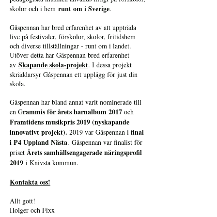
runt om i Sverige
skolor och i hem
.
Gåspennan har bred erfarenhet av att uppträda
live på festivaler, förskolor, skolor, fritidshem
och diverse tillställningar - runt om i landet.
Utöver detta har Gåspennan bred erfarenhet
Skapande skola-projekt
av
. I dessa projekt
skräddarsyr Gåspennan ett upplägg för just din
skola.
Gåspennan har bland annat varit nominerade till
rammis för årets barnalbum 2017
en G
och
Framtidens musikpris 2019 (nyskapande
innovativt projekt).
final
2019 var Gåspennan i
i P4 Uppland Nästa
.
Gåspennan var finalist för
Årets samhällsengagerade näringsprofil
priset
2019
i Knivsta kommun.
Kontakta oss!
Allt gott!
Holger och Fixx