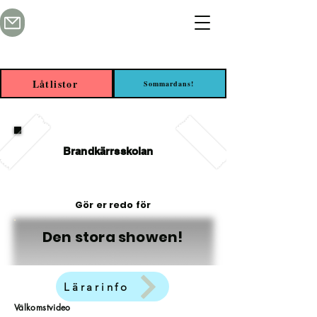
Låtlistor
Sommardans!
Brandkärrsskolan
Gör er redo för
Den stora showen!
Lärarinfo
Välkomstvideo