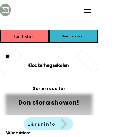
Låtlistor
Sommardans!
Klockarhagsskolan
Gör er redo för
Den stora showen!
Lärarinfo
Välkomstvideo