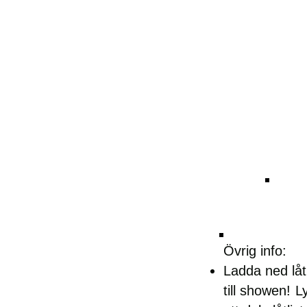
Övrig info:
Ladda ned låtl
till showen!
L