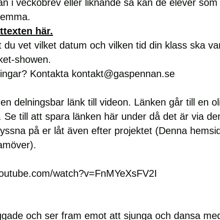
an i
veckobrev eller liknande så kan de elever som
 hemma.
ttexten här.
t du vet vilket datum och vilken tid din klass ska 
taket-showen.
ringar? Kontakta
kontakt@gaspennan.se
n delningsbar länk till videon. Länken går till en ol
Se till att spara länken här under då det är via de
 lyssna på er låt även efter projektet (Denna hem
ramöver).
.youtube.com/watch?v=FnMYeXsFV2I
ggade och ser fram emot att sjunga och dansa med