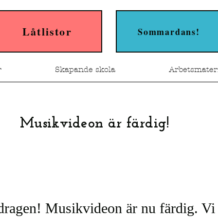
Låtlistor
Sommardans!
r
Skapande skola
Arbetsmater
Musikvideon är färdig!
ragen! Musikvideon är nu färdig. Vi 