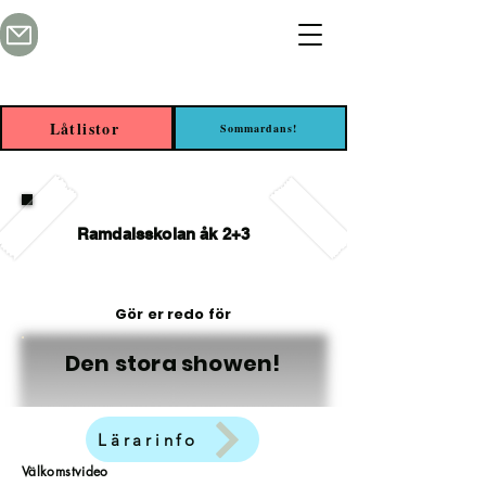
Låtlistor
Sommardans!
Ramdalsskolan åk 2+3
Gör er redo för
Den stora showen!
Lärarinfo
Välkomstvideo