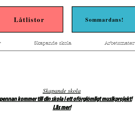
Låtlistor
Sommardans!
r
Skapande skola
Arbetsmater
Skapande skola
pennan kommer till din skola i ett oförglömligt musikprojekt!
Läs mer!