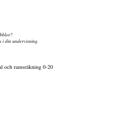
bblor?
a i din undervisning.
al och ramsräkning 0-20