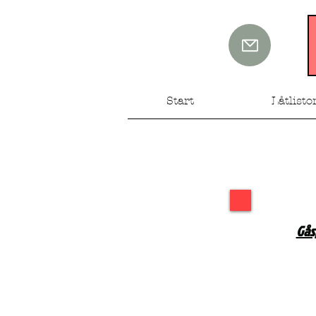
Start
Låtlisto
Gås