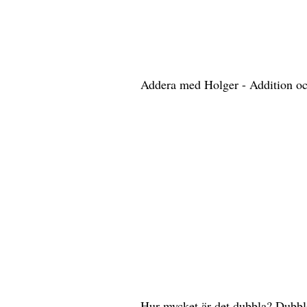
Addera med Holger - Addition oc
Hur mycket är det dubbla? Dubbl