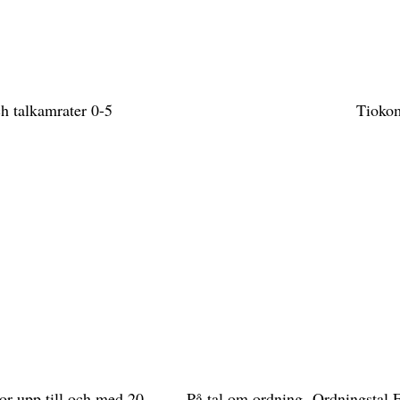
h talkamrater 0-5
Tioko
or upp till och med 20
På tal om ordning- Ordningstal F