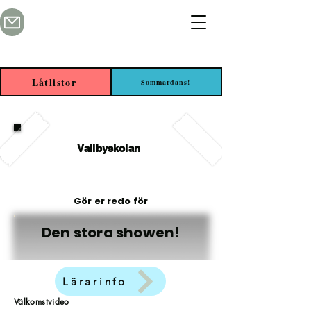
Låtlistor
Sommardans!
Vallbyskolan
Gör er redo för
Den stora showen!
Lärarinfo
Välkomstvideo